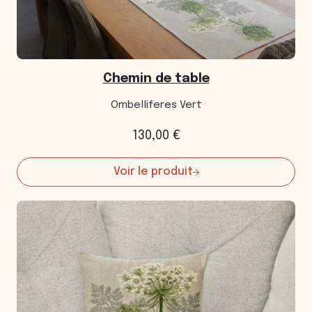
Chemin de table
Ombelliferes Vert
130,00
€
Voir le produit
:
Chemin
de
table