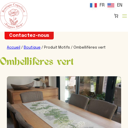
FR
FR
EN
EN
Aller
Contactez-nous
au
contenu
Accueil
/
Boutique
/ Produit Motifs / Ombellifères vert
Ombellifères vert