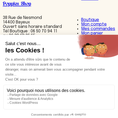
Poppies Shop
38 Rue de Nesmond
Boutique
14400 Bayeux
Mon compte
Ouvert sans horaire standard
Mes commandes
Tél Boutique : 06 50 70 94 11
Mon panier
ou 06 38 68 36 65
Nos produits
Accessoires
Bijoux
Cuisine
Décoration
Maroquinerie
Textiles
Nos cuirs et motifs