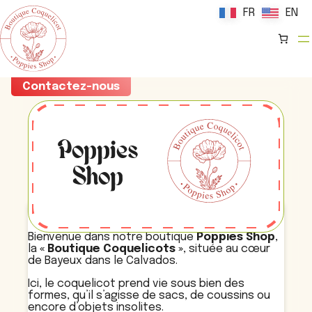
FR
FR
EN
EN
Aller
Contactez-nous
au
contenu
Poppies
Shop
Bienvenue dans notre boutique
Poppies Shop
,
la
« Boutique Coquelicots »
, située au cœur
de Bayeux dans le Calvados.
Ici, le coquelicot prend vie sous bien des
formes, qu’il s’agisse de sacs, de coussins ou
encore d’objets insolites.