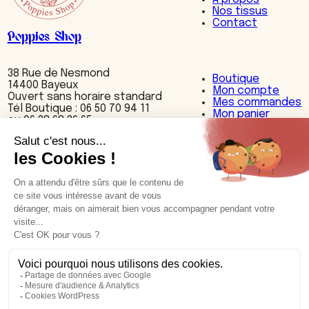
Nos tissus
Contact
Poppies Shop
38 Rue de Nesmond
Boutique
14400 Bayeux
Mon compte
Ouvert sans horaire standard
Mes commandes
Tél Boutique : 06 50 70 94 11
Mon panier
ou 06 38 68 36 65
Nos produits
Accessoires
Bijoux
Cuisine
Décoration
Maroquinerie
Textiles
Nos cuirs et motifs