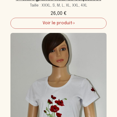
Taille : XXXL, S, M, L, XL, XXL, 4XL
26,00
€
Voir le produit
:
T-
shirt
grande
fleur
de
coquelicot