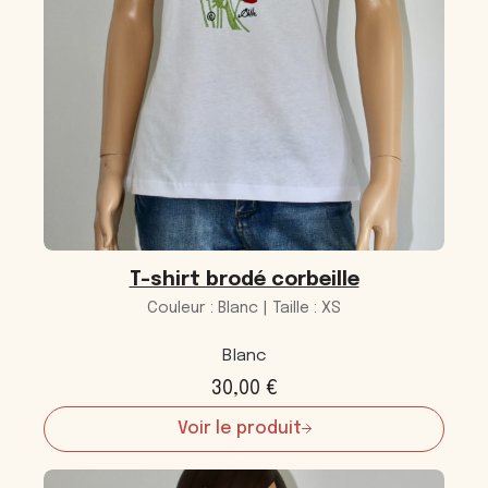
T-shirt brodé corbeille
Couleur : Blanc | Taille : XS
Blanc
30,00
€
Voir le produit
:
T-
shirt
brodé