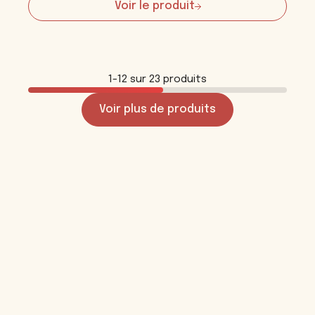
Voir le produit
:
T-
shirt
sérigraphié
grande
fleur
1-12 sur 23 produits
Voir plus de produits