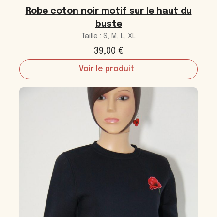
Robe coton noir motif sur le haut du
buste
Taille : S, M, L, XL
39,00
€
Voir le produit
:
Robe
coton
noir
motif
sur
le
haut
du
buste