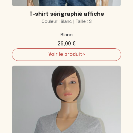
T-shirt sérigraphié affiche
Couleur : Blanc | Taille : S
Blanc
26,00
€
Voir le produit
:
T-
shirt
sérigraphié
affiche