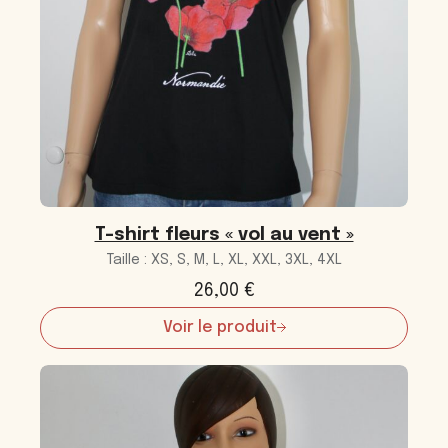
T-shirt fleurs « vol au vent »
Taille : XS, S, M, L, XL, XXL, 3XL, 4XL
26,00
€
Voir le produit
:
T-
shirt
fleurs
« vol
au
vent »