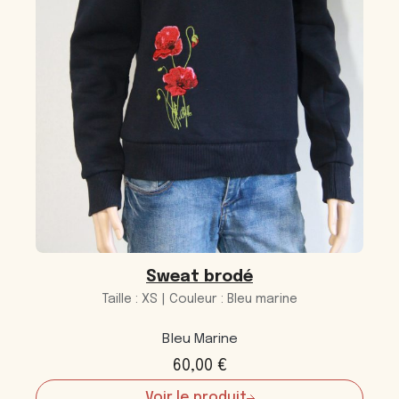
Sweat brodé
Taille : XS | Couleur : Bleu marine
Bleu Marine
60,00
€
Voir le produit