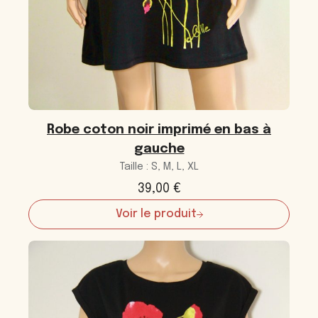
Robe coton noir imprimé en bas à
gauche
Taille : S, M, L, XL
39,00
€
Voir le produit
:
Robe
coton
noir
imprimé
en
bas
à
gauche