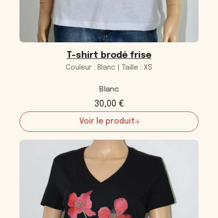
T-shirt brodé frise
Couleur : Blanc | Taille : XS
Blanc
30,00
€
Voir le produit
:
T-
shirt
brodé
frise