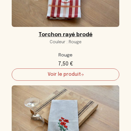
Torchon rayé brodé
Couleur : Rouge
Rouge
7,50
€
Voir le produit
:
Torchon
rayé
brodé