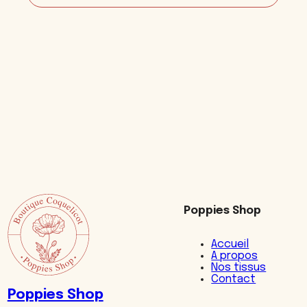
Torchon
uni
brodé
Poppies Shop
Accueil
A propos
Nos tissus
Contact
Poppies Shop