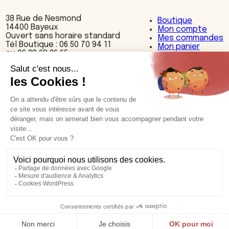
38 Rue de Nesmond
Boutique
14400 Bayeux
Mon compte
Ouvert sans horaire standard
Mes commandes
Tél Boutique : 06 50 70 94 11
Mon panier
ou 06 38 68 36 65
Nos produits
Accessoires
Bijoux
Cuisine
Décoration
Maroquinerie
Textiles
Nos cuirs et motifs