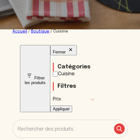
Accueil
/
Boutique
/ Cuisine
Fermer
Catégories
Catégorie
Cuisine
Filtrer
les produits
Filtres
Prix
Appliquer
Recherche
de