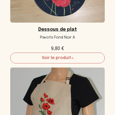
Dessous de plat
Pavots Fond Noir A
9,80
€
Voir le produit
:
Dessous
de
plat