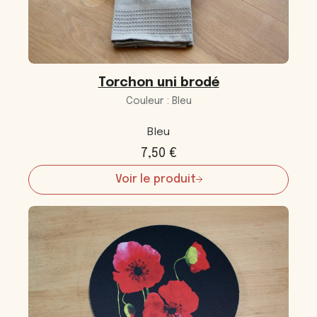
Torchon uni brodé
Couleur : Bleu
Bleu
7,50
€
Voir le produit
:
Torchon
uni
brodé