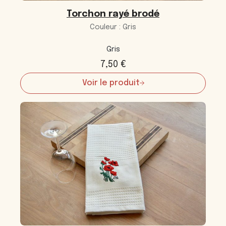
Torchon rayé brodé
Couleur : Gris
Gris
7,50
€
Voir le produit
:
Torchon
rayé
brodé