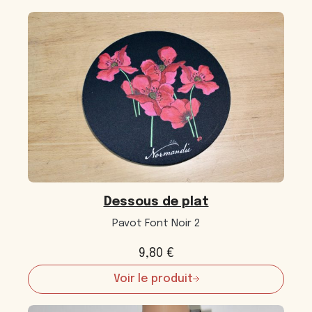
produits
Dessous de plat
Pavot Font Noir 2
9,80
€
Voir le produit
:
Dessous
de