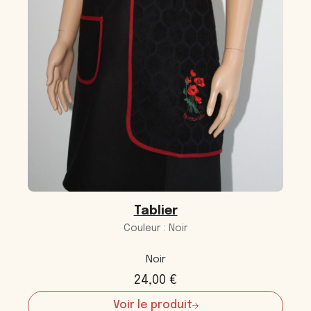
Tablier
Couleur : Noir
Noir
24,00
€
Voir le produit
: