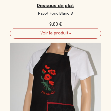
Dessous de plat
Pavot Fond Blanc B
9,80
€
Voir le produit
:
Dessous
de
plat