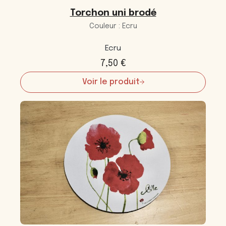
Torchon uni brodé
Couleur : Ecru
Ecru
7,50
€
Voir le produit
:
Torchon
uni
brodé