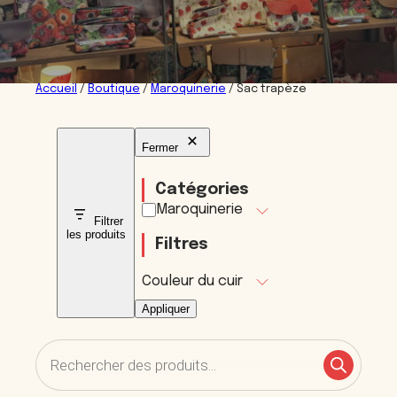
Accueil
/
Boutique
/
Maroquinerie
/ Sac trapèze
Fermer
Catégories
Catégorie
Maroquinerie
Filtrer
les produits
Filtres
Couleur du cuir
Appliquer
Recherche
de