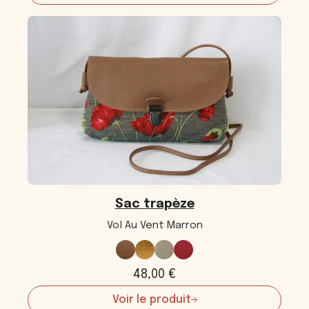
Sac
trapèze
Sac trapèze
Vol Au Vent Marron
48,00
€
Voir le produit
: