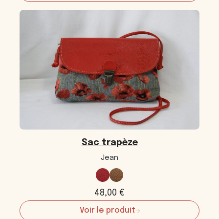
Sac
trapèze
Sac trapèze
Jean
48,00
€
Voir le produit
: