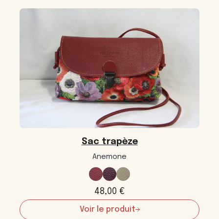
produits
Sac trapèze
Anemone
48,00
€
Voir le produit
: