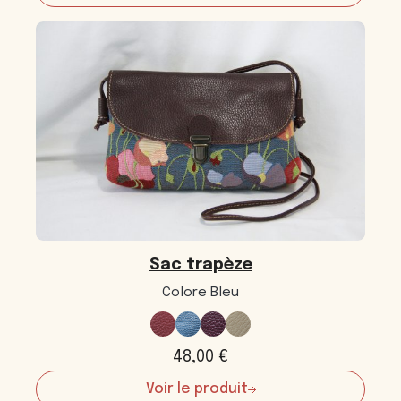
Sac
trapèze
Sac trapèze
Colore Bleu
48,00
€
Voir le produit
: