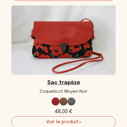
Sac
trapèze
Sac trapèze
Coquelicot Moyen Noir
48,00
€
Voir le produit
: