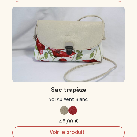
Sac
trapèze
Sac trapèze
Vol Au Vent Blanc
48,00
€
Voir le produit
: