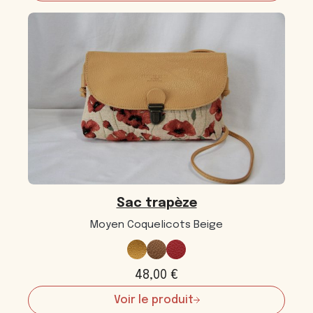
Sac
trapèze
Sac trapèze
Moyen Coquelicots Beige
48,00
€
Voir le produit
: