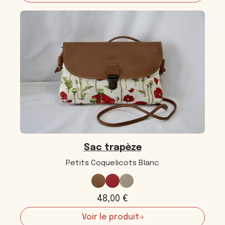
Sac
trapèze
Sac trapèze
Petits Coquelicots Blanc
48,00
€
Voir le produit
: