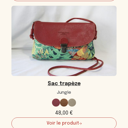
Sac
trapèze
Sac trapèze
Jungle
48,00
€
Voir le produit
: