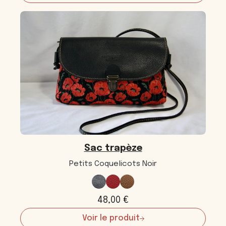
Sac
trapèze
Sac trapèze
Petits Coquelicots Noir
48,00
€
Voir le produit
: