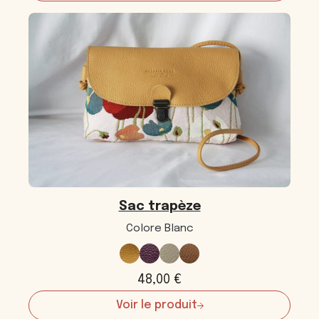
Sac
trapèze
Sac trapèze
Colore Blanc
48,00
€
Voir le produit
: