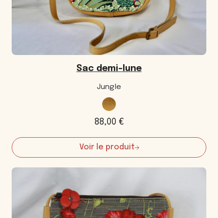
Sac demi-lune
Jungle
88,00
€
Voir le produit
:
Sac
demi-
lune