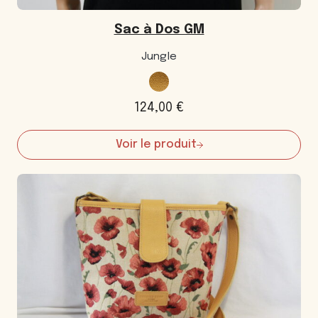
Sac à Dos GM
Jungle
124,00
€
Voir le produit
:
Sac
à
Dos
GM