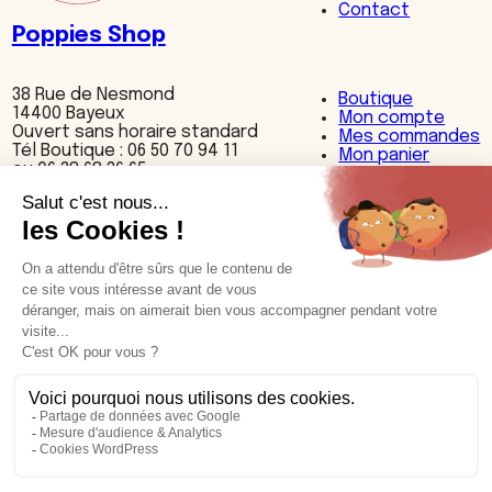
Contact
Poppies Shop
38 Rue de Nesmond
Boutique
14400 Bayeux
Mon compte
Ouvert sans horaire standard
Mes commandes
Tél Boutique : 06 50 70 94 11
Mon panier
ou 06 38 68 36 65
Nos produits
Accessoires
Bijoux
Cuisine
Décoration
Maroquinerie
Textiles
Nos cuirs et motifs