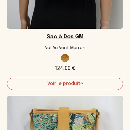
Sac à Dos GM
Vol Au Vent Marron
124,00
€
Voir le produit
:
Sac
à
Dos
GM