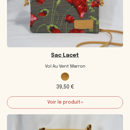
Sac Lacet
Vol Au Vent Marron
39,50
€
Voir le produit
:
Sac
Lacet