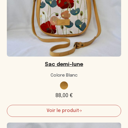
Sac demi-lune
Colore Blanc
88,00
€
Voir le produit
:
Sac
demi-
lune