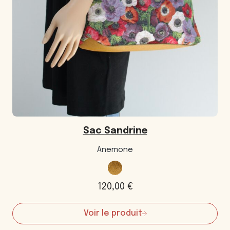
Sac Sandrine
Anemone
120,00
€
Voir le produit
:
Sac