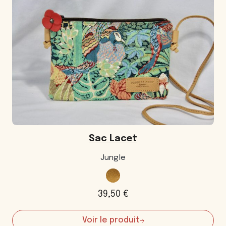
Sac Lacet
Jungle
39,50
€
Voir le produit
: