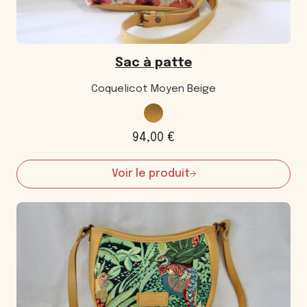
Sac à patte
Coquelicot Moyen Beige
94,00
€
Voir le produit
:
Sac
à
patte