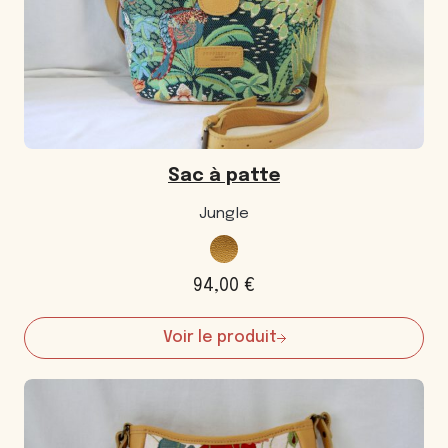
Sac à patte
Jungle
94,00
€
Voir le produit
:
Sac
à
patte