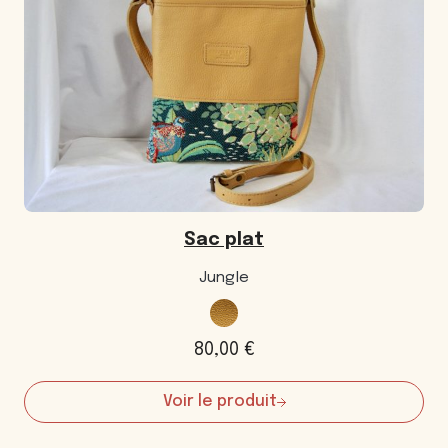
Sac plat
Jungle
80,00
€
Voir le produit
:
Sac
plat