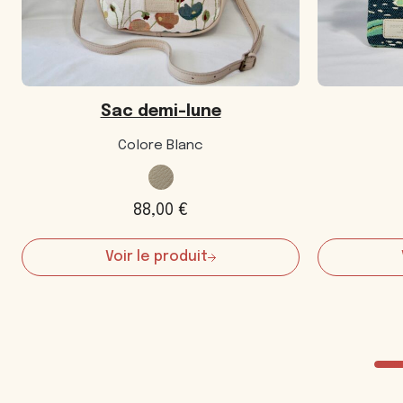
Sac demi-lune
Colore Blanc
88,00
€
Voir le produit
:
Sac
demi-
lune