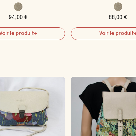
94,00
€
88,00
€
Voir le produit
Voir le produit
:
:
Sac
Sac
à
demi-
patte
lune