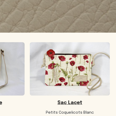
e
Sac Lacet
Petits Coquelicots Blanc