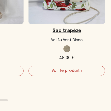
Sac trapèze
Vol Au Vent Blanc
48,00
€
Voir le produit
:
Sac
trapèze