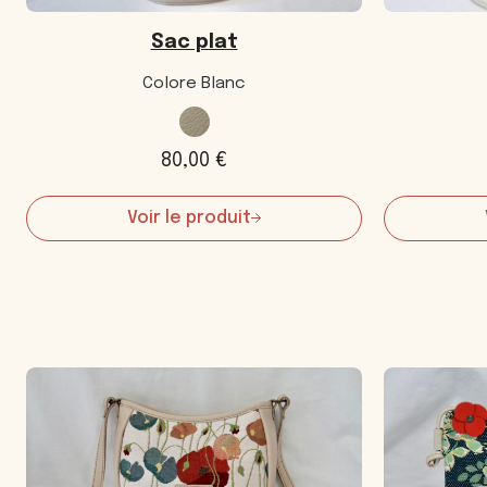
Sac plat
Colore Blanc
80,00
€
Voir le produit
:
Sac
plat