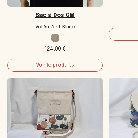
Sac à Dos GM
Vol Au Vent Blanc
124,00
€
Voir le produit
:
Sac
à
Dos
GM