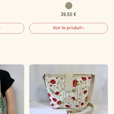
39,50
€
Voir le produit
:
Sac
Lacet