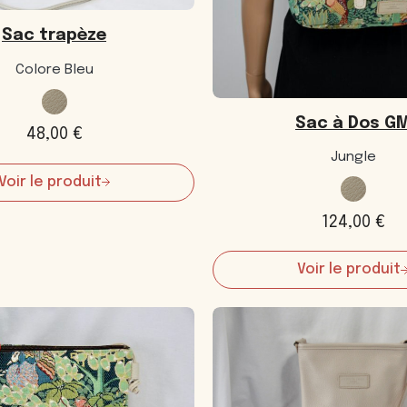
Sac trapèze
Colore Bleu
Sac à Dos G
48,00
€
Jungle
Voir le produit
:
Sac
trapèze
124,00
€
Voir le produit
:
Sac
à
Dos
GM