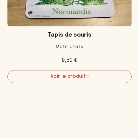
Tapis de souris
Motif Chats
9,80
€
Voir le produit
:
Tapis
de
souris