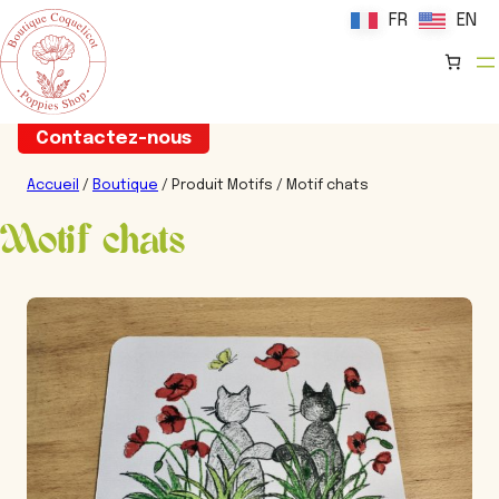
FR
FR
EN
EN
Aller
Contactez-nous
au
contenu
Accueil
/
Boutique
/ Produit Motifs / Motif chats
Motif chats