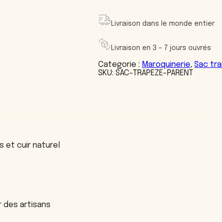
a
c
t
Livraison dans le monde entier
r
a
p
Livraison en 3 – 7 jours ouvrés
è
z
Categorie :
Maroquinerie
, 
Sac tr
e
SKU:
SAC-TRAPEZE-PARENT
s et cuir naturel
 des artisans