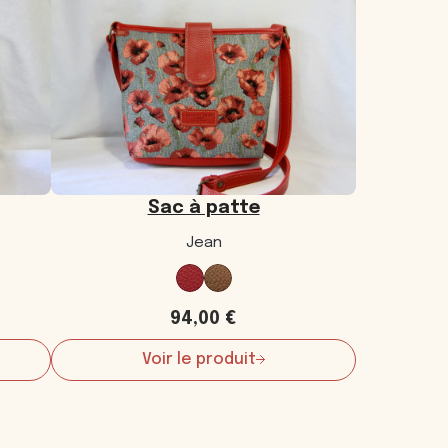
Sac à patte
Jean
94,00
€
Voir le produit
:
Sac
à
patte