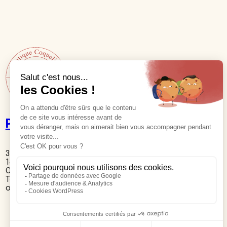
Poppies Shop
38 Rue de Nesmond
14400 Bayeux
Ouvert sans horaire standard
Tél Boutique : 06 50 70 94 11
ou 06 38 68 36 65