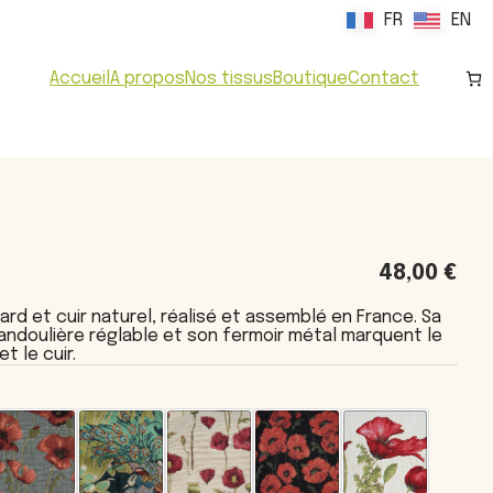
FR
FR
EN
EN
Accueil
A propos
Nos tissus
Boutique
Contact
48,00
€
ard et cuir naturel, réalisé et assemblé en France. Sa
bandoulière réglable et son fermoir métal marquent le
t le cuir.