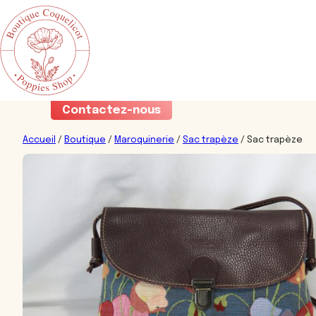
Aller
Contactez-nous
au
contenu
Accueil
/
Boutique
/
Maroquinerie
/
Sac trapèze
/ Sac trapèze