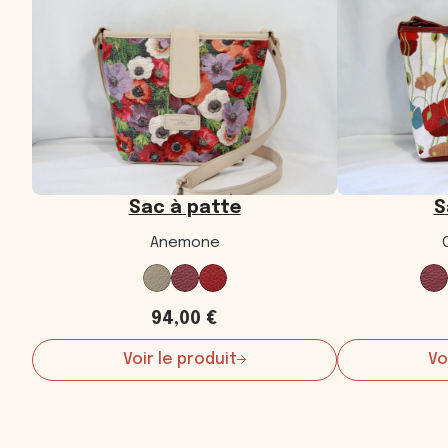
Sac à patte
S
Anemone
94,00
€
Voir le produit
Vo
:
Sac
à
patte