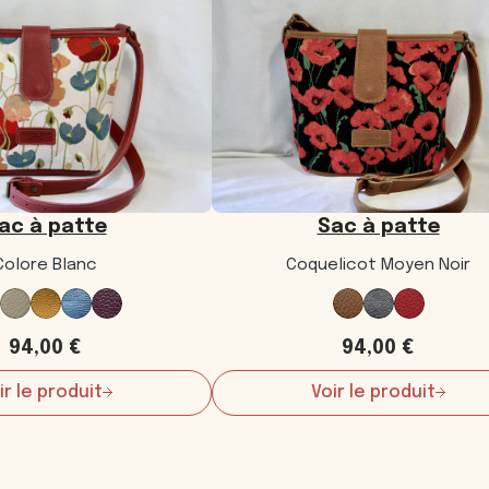
ac à patte
Sac à patte
Colore Blanc
Coquelicot Moyen Noir
94,00
€
94,00
€
ir le produit
Voir le produit
:
:
Sac
Sac
à
à
patte
patte