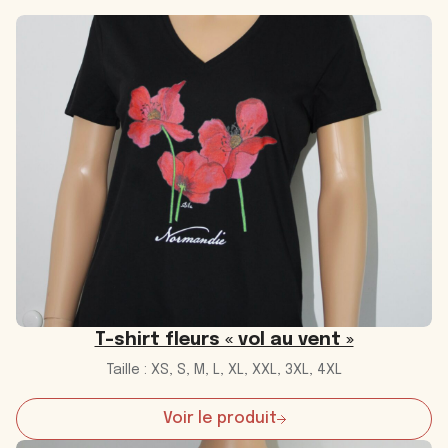
T-shirt fleurs « vol au vent »
Taille : XS, S, M, L, XL, XXL, 3XL, 4XL
Voir le produit
:
T-