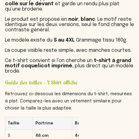
collé sur le devant
et garde un rendu plus plat
qu’une broderie.
Le produit est proposé en
noir
,
blanc
. Le motif reste
identique sur les deux versions, seul le fond change le
contraste général.
Le modèle existe du
S au 4XL
Grammage tissu 180g.
La coupe visible reste simple, avec manches courtes.
Ce t-shirt convient si l’on cherche un
t-shirt à grand
motif coquelicot imprimé
, plus direct qu’un modèle
brodé.
Guide des tailles – T-Shirt affiche
Retrouvez ci-dessous les dimensions du t-shirt, mesurées
à plat. Comparez-les avec un vêtement similaire pour
choisir la taille la plus adaptée.
Taille
Poitrine
Bas
Hanche
S
46 cm
44 cm
42 cm