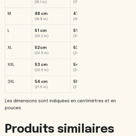
(18.1 in)
(17.3 in)
(16.50 in)
M
48 cm
47 cm
45 cm
(18.9 in)
(18.5 in)
(17.7 in)
L
51 cm
51 cm
46 cm
(20.2 in)
(20.2 in)
(18.1 in)
XL
52cm
53 cm
47 cm
(20.5 in)
(20.9 in)
(19.7 in)
XXL
53 cm
54 cm
48 cm
(20.5 in)
(20.5 in)
(18.9 in)
3XL
54 cm
55 cm
49 cm
(21.5 in)
(21.5 in)
(19.3 in)
Les dimensions sont indiquées en
centimètres
et en
pouces
.
Produits similaires