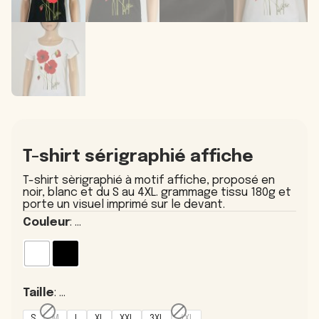
T-shirt sérigraphié affiche
T-shirt sèrigraphié à motif affiche, proposé en
noir, blanc et du S au 4XL. grammage tissu 180g et
porte un visuel imprimé sur le devant.
Couleur
: ...
Taille
: ...
S
M
L
XL
XXL
3XL
4XL