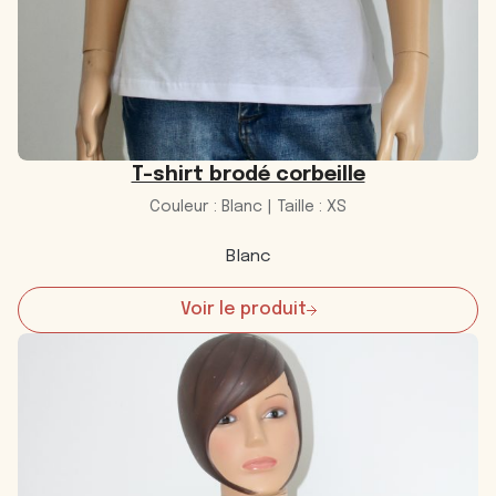
T-shirt brodé corbeille
Couleur : Blanc | Taille : XS
Blanc
Voir le produit
:
T-
shirt
brodé
corbeille