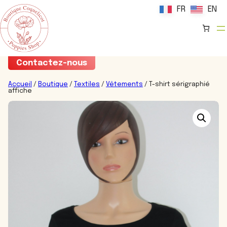
FR
FR
EN
EN
Aller
Contactez-nous
au
contenu
Accueil
/
Boutique
/
Textiles
/
Vêtements
/ T-shirt sérigraphié
affiche