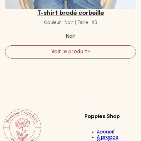
T-shirt brodé corbeille
Couleur : Noir | Taille : XS
Noir
Voir le produit
:
T-
shirt
brodé
corbeille
Poppies Shop
Accueil
A propos