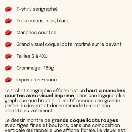
p
T-shirt sérigraphié
h
i
é
Trois coloris : noir, blanc
a
ff
Manches courtes
i
c
Grand visuel coquelicots imprimé sur le devant
h
e
Tailles S à 4XL
Grammage : 180g
Imprimé en France
Le t-shirt sérigraphié affiche est un
haut à manches
courtes avec visuel imprimé
, dans une logique plus
graphique que brodée. Le motif occupe une grande
partie du devant et donne immédiatement son
identité au vêtement.
Le dessin montre de
grands coquelicots rouges
avec tiges fines et boutons, dans une composition
verticale qui rappelle une affiche florale. Le visuel est