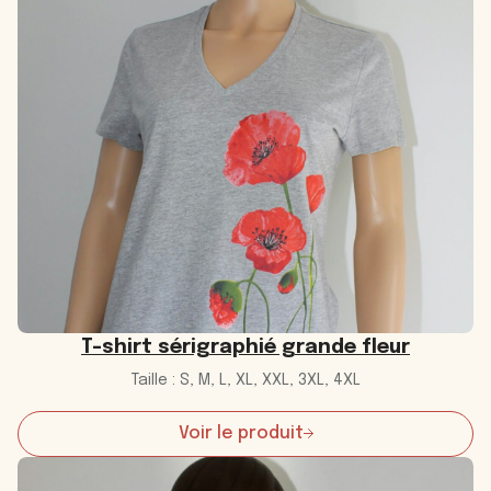
shirt
fleurs
« vol
au
vent »
T-shirt sérigraphié grande fleur
Taille : S, M, L, XL, XXL, 3XL, 4XL
Voir le produit
:
T-
shirt