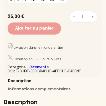
q
26,00
€
-
+
u
a
n
Ajouter au panier
t
i
t
é
d
Livraison dans le monde entier
e
T
-
Livraison en 3 – 7 jours ouvrés
s
h
Categorie :
Vêtements
i
SKU:
T-SHIRT-SERIGRAPHIE-AFFICHE-PARENT
r
t
Description
s
é
Informations complémentaires
r
i
g
Description
r
a